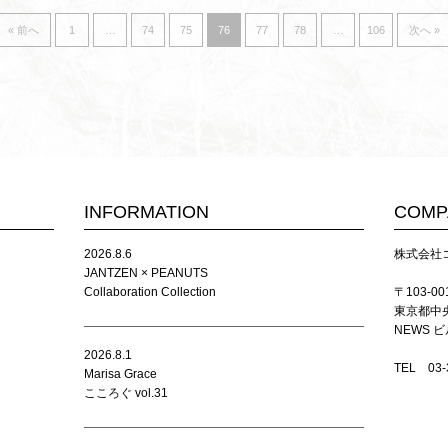
« 前へ
1
…
74
75
76
77
78
…
106
次へ »
INFORMATION
COMP
2026.8.6
株式会社コス
JANTZEN × PEANUTS
Collaboration Collection
〒103-00
東京都中央
NEWS ビ
2026.8.1
TEL 03
Marisa Grace
こころぐ vol.31