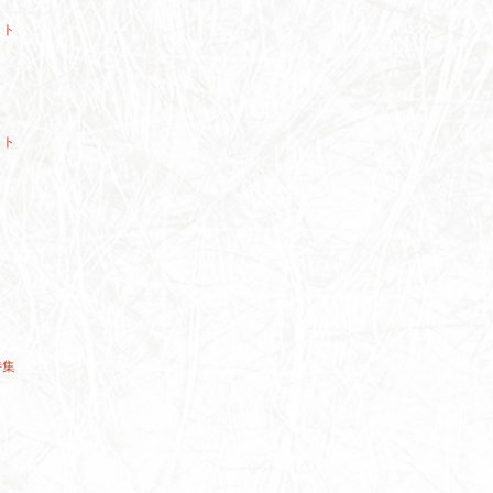
ット
ット
特集