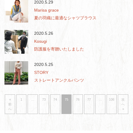
2020.5.29
Marisa grace
夏の羽織に最適なシャツブラウス
2020.5.26
Kosugi
防護服を寄贈いたしました
2020.5.25
STORY
ストレートアンクルパンツ
«
1
…
73
74
75
76
77
…
106
次
前
へ
へ
»