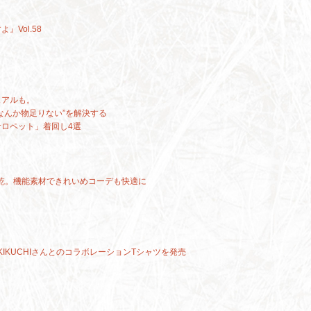
』Vol.58
ュアルも。
なんか物足りない”を解決する
ロペット」着回し4選
乾。機能素材できれいめコーデも快適に
I KIKUCHIさんとのコラボレーションTシャツを発売