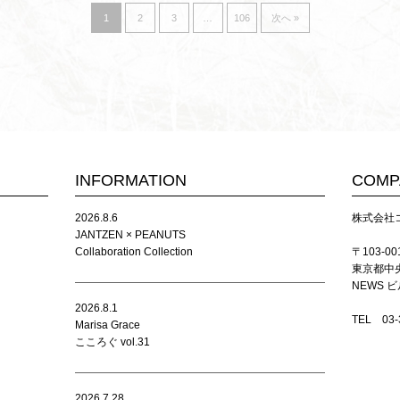
1
2
3
…
106
次へ »
INFORMATION
COMP
2026.8.6
株式会社コス
JANTZEN × PEANUTS
Collaboration Collection
〒103-00
東京都中央
NEWS ビ
2026.8.1
TEL 03
Marisa Grace
こころぐ vol.31
2026.7.28