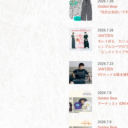
2026.7.28
Golden Bear
『先生お似合いですよ
2026.7.28
JANTZEN
キレイめも、カジ
シンプルコーデの”
「ピンストライプサ
2026.7.23
JANTZEN
UVカット＆吸水速
2026.7.9
Golden Bear
アーティスト IOR
2026.7.9
Golden Bear