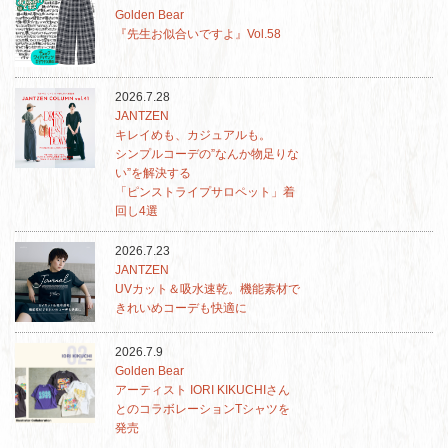
Golden Bear
『先生お似合いですよ』Vol.58
2026.7.28
JANTZEN
キレイめも、カジュアルも。
シンプルコーデの”なんか物足りな
い”を解決する
「ピンストライプサロペット」着
回し4選
2026.7.23
JANTZEN
UVカット＆吸水速乾。機能素材で
きれいめコーデも快適に
2026.7.9
Golden Bear
アーティスト IORI KIKUCHIさん
とのコラボレーションTシャツを
発売