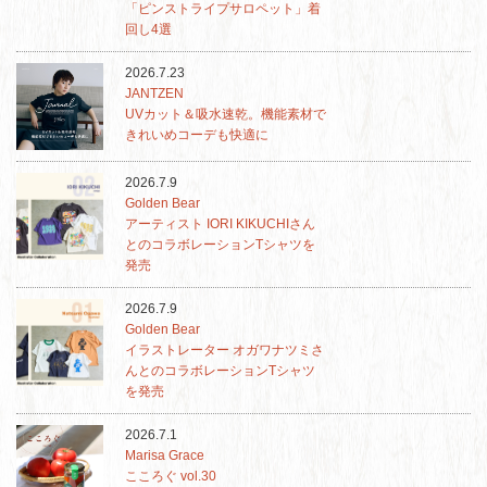
「ピンストライプサロペット」着
回し4選
2026.7.23
JANTZEN
UVカット＆吸水速乾。機能素材で
きれいめコーデも快適に
2026.7.9
Golden Bear
アーティスト IORI KIKUCHIさん
とのコラボレーションTシャツを
発売
2026.7.9
Golden Bear
イラストレーター オガワナツミさ
んとのコラボレーションTシャツ
を発売
2026.7.1
Marisa Grace
こころぐ vol.30