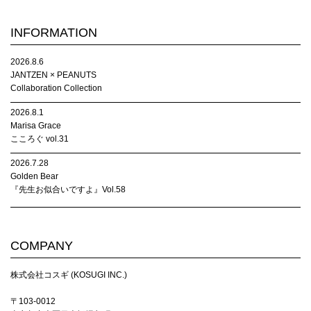
INFORMATION
2026.8.6
JANTZEN × PEANUTS
Collaboration Collection
2026.8.1
Marisa Grace
こころぐ vol.31
2026.7.28
Golden Bear
『先生お似合いですよ』Vol.58
COMPANY
株式会社コスギ (KOSUGI INC.)
〒103-0012