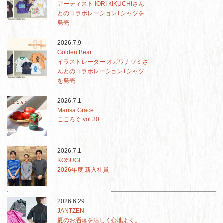
アーティスト IORI KIKUCHIさん
とのコラボレーションTシャツを
発売
2026.7.9
Golden Bear
イラストレーター オガワナツミさ
んとのコラボレーションTシャツ
を発売
2026.7.1
Marisa Grace
こころぐ vol.30
2026.7.1
KOSUGI
2026年度 新入社員
2026.6.29
JANTZEN
夏のお洒落を涼しく心地よく。