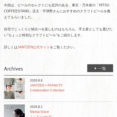
今回は、ビールのセレクトにも定評のある、東京・乃木坂の「HITSU
COFFEESTAND」店主・宇津野さんにおすすめのクラフトビールを教
えてもらいました。
自宅でじっくりと味比べを楽しむのはもちろん、手土産としても選びた
い“ちょっと特別なクラフトビール”をご紹介します。
詳しくは
JANTZEN公式サイト
をご覧ください。
2026.8.6
JANTZEN × PEANUTS
Collaboration Collection
2026.8.1
Marisa Grace
こころぐ vol.31