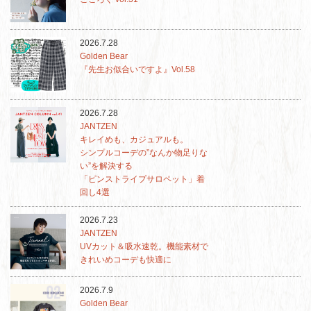
2026.7.28
Golden Bear
『先生お似合いですよ』Vol.58
2026.7.28
JANTZEN
キレイめも、カジュアルも。
シンプルコーデの”なんか物足りな
い”を解決する
「ピンストライプサロペット」着
回し4選
2026.7.23
JANTZEN
UVカット＆吸水速乾。機能素材で
きれいめコーデも快適に
2026.7.9
Golden Bear