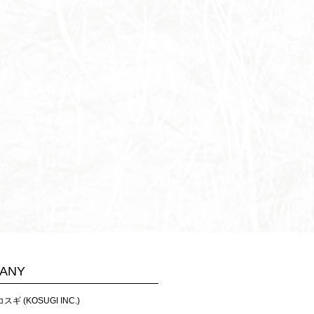
ANY
ギ (KOSUGI INC.)