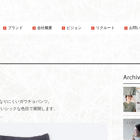
ブランド
会社概要
ビジョン
リクルート
お問
になりにくいガウチョパンツ。
すいシックな色目で展開します。
た。