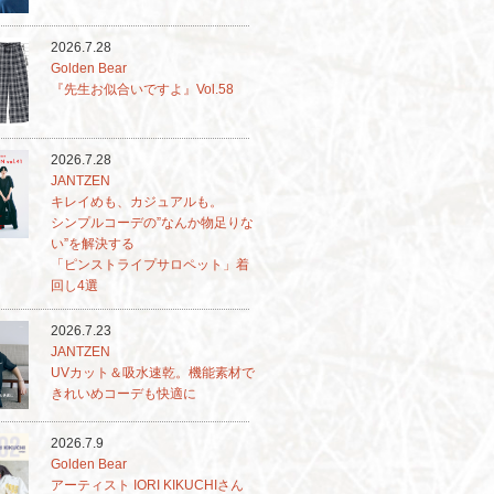
2026.7.28
Golden Bear
『先生お似合いですよ』Vol.58
2026.7.28
JANTZEN
キレイめも、カジュアルも。
シンプルコーデの”なんか物足りな
い”を解決する
「ピンストライプサロペット」着
回し4選
2026.7.23
JANTZEN
UVカット＆吸水速乾。機能素材で
きれいめコーデも快適に
2026.7.9
Golden Bear
アーティスト IORI KIKUCHIさん