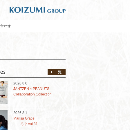
い合わせ
2026.8.6
JANTZEN × PEANUTS
Collaboration Collection
2026.8.1
Marisa Grace
こころぐ vol.31