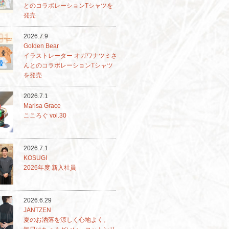
とのコラボレーションTシャツを
発売
2026.7.9
Golden Bear
イラストレーター オガワナツミさ
んとのコラボレーションTシャツ
を発売
2026.7.1
Marisa Grace
こころぐ vol.30
2026.7.1
KOSUGI
2026年度 新入社員
2026.6.29
JANTZEN
夏のお洒落を涼しく心地よく。