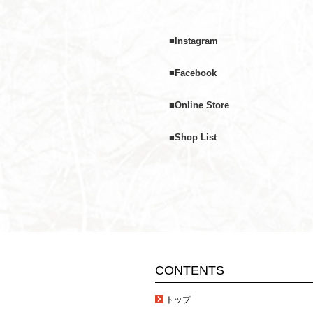
■
Instagram
■
Facebook
■
Online Store
■
Shop List
CONTENTS
トップ