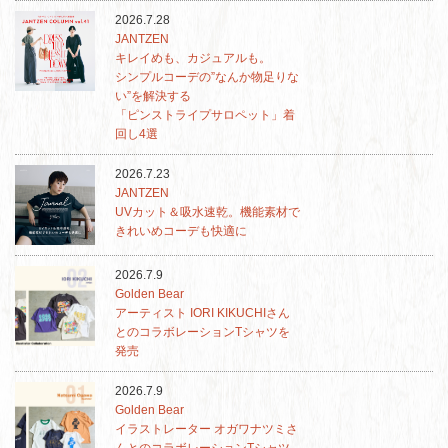
2026.7.28
JANTZEN
キレイめも、カジュアルも。
シンプルコーデの”なんか物足りな
い”を解決する
「ピンストライプサロペット」着
回し4選
2026.7.23
JANTZEN
UVカット＆吸水速乾。機能素材で
きれいめコーデも快適に
2026.7.9
Golden Bear
アーティスト IORI KIKUCHIさん
とのコラボレーションTシャツを
発売
2026.7.9
Golden Bear
イラストレーター オガワナツミさ
んとのコラボレーションTシャツ