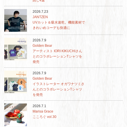
回し4選
2026.7.23
JANTZEN
UVカット＆吸水速乾。機能素材で
きれいめコーデも快適に
2026.7.9
Golden Bear
アーティスト IORI KIKUCHIさん
とのコラボレーションTシャツを
発売
2026.7.9
Golden Bear
イラストレーター オガワナツミさ
んとのコラボレーションTシャツ
を発売
2026.7.1
Marisa Grace
こころぐ vol.30