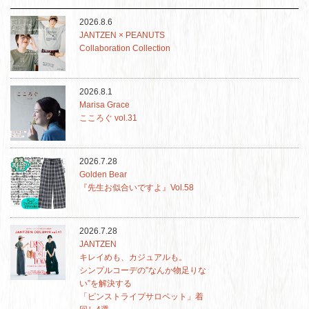
2026.8.6
JANTZEN × PEANUTS
Collaboration Collection
2026.8.1
Marisa Grace
こころぐ vol.31
2026.7.28
Golden Bear
『先生お似合いですよ』Vol.58
2026.7.28
JANTZEN
キレイめも、カジュアルも。
シンプルコーデの”なんか物足りな
い”を解決する
「ピンストライプサロペット」着