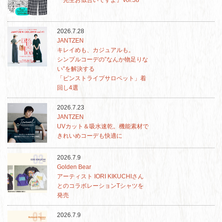
『先生お似合いですよ』Vol.58
2026.7.28
JANTZEN
キレイめも、カジュアルも。
シンプルコーデの”なんか物足りな
い”を解決する
「ピンストライプサロペット」着
回し4選
2026.7.23
JANTZEN
UVカット＆吸水速乾。機能素材で
きれいめコーデも快適に
2026.7.9
Golden Bear
アーティスト IORI KIKUCHIさん
とのコラボレーションTシャツを
発売
2026.7.9