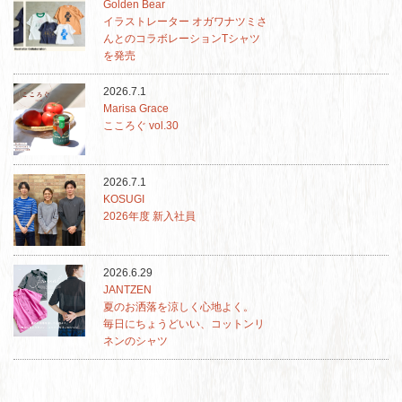
Golden Bear
イラストレーター オガワナツミさ
んとのコラボレーションTシャツ
を発売
2026.7.1
Marisa Grace
こころぐ vol.30
2026.7.1
KOSUGI
2026年度 新入社員
2026.6.29
JANTZEN
夏のお洒落を涼しく心地よく。
毎日にちょうどいい、コットンリ
ネンのシャツ