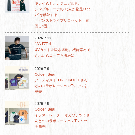
キレイめも、カジュアルも。
シンプルコーデの”なんか物足りな
い”を解決する
「ピンストライプサロペット」着
回し4選
2026.7.23
JANTZEN
UVカット＆吸水速乾。機能素材で
きれいめコーデも快適に
2026.7.9
Golden Bear
アーティスト IORI KIKUCHIさん
とのコラボレーションTシャツを
発売
2026.7.9
Golden Bear
イラストレーター オガワナツミさ
んとのコラボレーションTシャツ
を発売