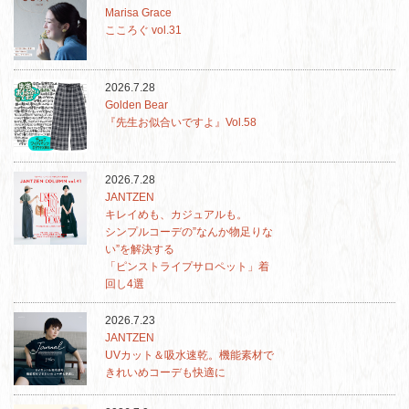
Marisa Grace
こころぐ vol.31
2026.7.28
Golden Bear
『先生お似合いですよ』Vol.58
2026.7.28
JANTZEN
キレイめも、カジュアルも。
シンプルコーデの”なんか物足りな
い”を解決する
「ピンストライプサロペット」着
回し4選
2026.7.23
JANTZEN
UVカット＆吸水速乾。機能素材で
きれいめコーデも快適に