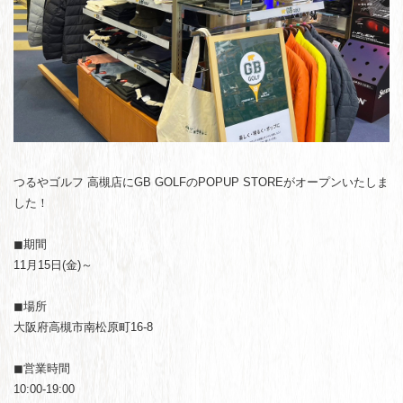
つるやゴルフ 高槻店にGB GOLFのPOPUP STOREがオープンいたしま
した！
◼︎期間
11月15日(金)～
◼︎場所
大阪府高槻市南松原町16-8
◼︎営業時間
10:00-19:00